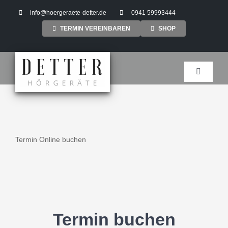
Zum
info@hoergeraete-detter.de
0941 59993444
Inhalt
TERMIN VEREINBAREN
SHOP
springen
Toggle
Navigati
Termin Online buchen
Termin buchen