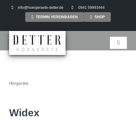
Zum
info@hoergeraete-detter.de
0941 59993444
Inhalt
TERMIN VEREINBAREN
SHOP
springen
Toggle
Navigati
Hörgeräte
Widex