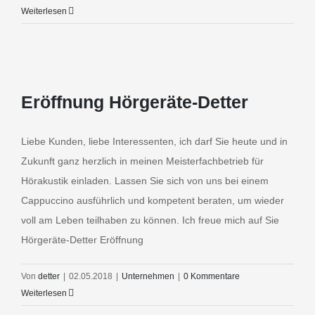
Resultat
Weiterlesen
der
Neueröffn
–
Hörgeräte
Detter
Eröffnung Hörgeräte-Detter
in
Regensbu
Liebe Kunden, liebe Interessenten, ich darf Sie heute und in
Zukunft ganz herzlich in meinen Meisterfachbetrieb für
Hörakustik einladen. Lassen Sie sich von uns bei einem
Cappuccino ausführlich und kompetent beraten, um wieder
voll am Leben teilhaben zu können. Ich freue mich auf Sie
Hörgeräte-Detter Eröffnung
Von
detter
|
02.05.2018
|
Unternehmen
|
0 Kommentare
Weiterlesen