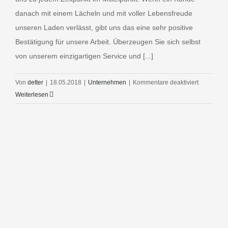
danach mit einem Lächeln und mit voller Lebensfreude
unseren Laden verlässt, gibt uns das eine sehr positive
Bestätigung für unsere Arbeit. Überzeugen Sie sich selbst
von unserem einzigartigen Service und [...]
für
Von
detter
|
18.05.2018
|
Unternehmen
|
Kommentare deaktiviert
Glückliche
Weiterlesen
Kunden
bei
Hörgeräte
Detter
in
Regensbu