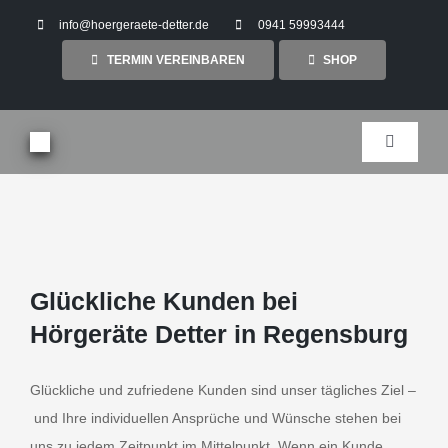
Zum
info@hoergeraete-detter.de
0941 59993444
Archiv für den Monat:
Mai 2018
Inhalt
TERMIN VEREINBAREN
SHOP
springen
Toggle
Navigati
Glückliche Kunden bei
Hörgeräte Detter in Regensburg
Glückliche und zufriedene Kunden sind unser tägliches Ziel –
und Ihre individuellen Ansprüche und Wünsche stehen bei
uns zu jedem Zeitpunkt im Mittelpunkt. Wenn ein Kunde