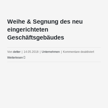
Weihe & Segnung des neu
eingerichteten
Geschäftsgebäudes
für
Von
detter
|
14.05.2018
|
Unternehmen
|
Kommentare deaktiviert
Weihe
Weiterlesen
&
Segnung
des
neu
eingericht
Geschäfts